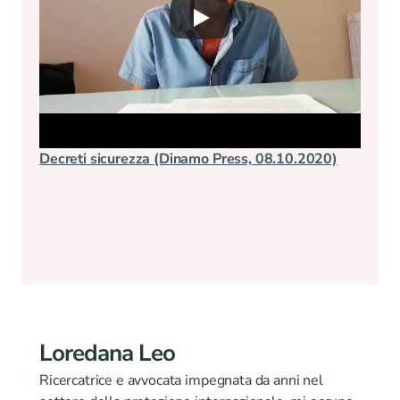
Decreti sicurezza (Dinamo Press, 08.10.2020)
Le pol
diritt
27.02
Loredana Leo
Ricercatrice e avvocata impegnata da anni nel 