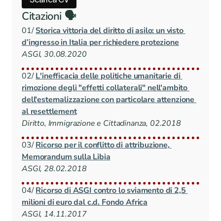
Citazioni 🗣️
01/ 
Storica vittoria del diritto di asilo: un visto 
d’ingresso in Italia per richiedere protezione
ASGI, 30.08.2020
02/ 
L'inefficacia delle politiche umanitarie di 
rimozione degli "effetti collaterali" nell'ambito 
dell'esternalizzazione con particolare attenzione 
al resettlement
Diritto, Immigrazione e Cittadinanza, 02.2018
03/ 
Ricorso per il conflitto di attribuzione, 
Memorandum sulla Libia
ASGI, 28.02.2018
04/ 
Ricorso di ASGI contro lo sviamento di 2,5 
milioni di euro dal c.d. Fondo Africa
ASGI, 14.11.2017