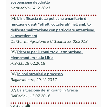
sospensione del diritto
NotiziarioINCA, 2.2021
04/ 
L'inefficacia delle politiche umanitarie di 
rimozione degli "effetti collaterali" nell'ambito 
dell'esternalizzazione con particolare attenzione 
al resettlement
Diritto, Immigrazione e Cittadinanza, 02.2018
05/ 
Ricorso per il conflitto di attribuzione, 
Memorandum sulla Libia
A.S.G.I.
, 28.02.2018
06/ 
Minori stranieri a processo
Ragazzidentro, 20.12.2017
07/ 
La situazione dei migranti in Grecia
RaiRadio1, 13.07.2016